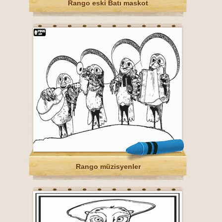
Rango eski Batı maskot
Rango müzisyenler