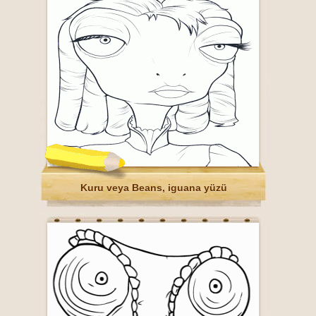
Kuru veya Beans, iguana yüzü