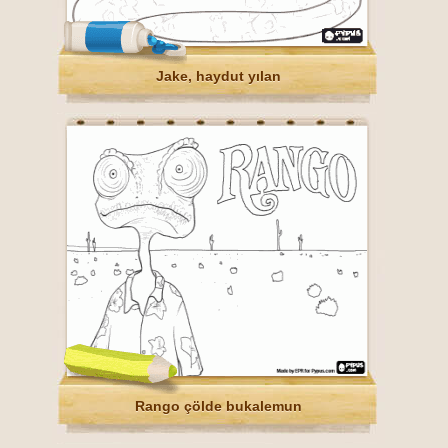
Jake, haydut yılan
Rango çölde bukalemun