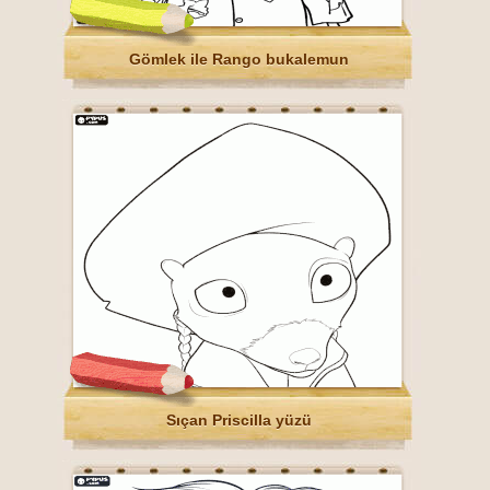
Gömlek ile Rango bukalemun
Sıçan Priscilla yüzü