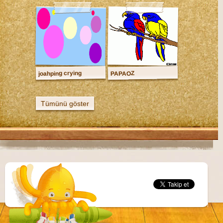
joahping crying
PAPAOZ
Tümünü göster