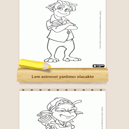
Lem astronot yardımcı olacaktır