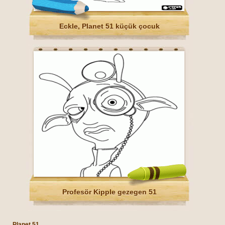
Eckle, Planet 51 küçük çocuk
Profesör Kipple gezegen 51
Planet 51