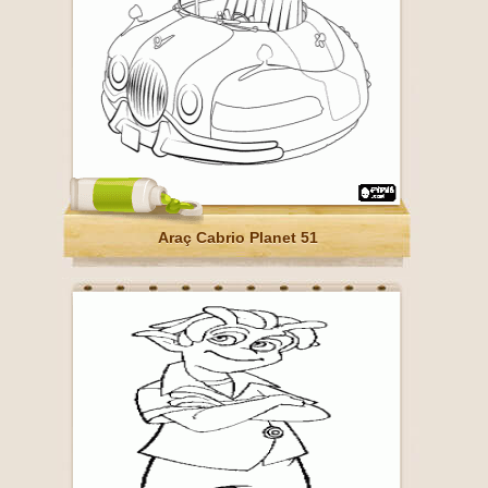
Araç Cabrio Planet 51