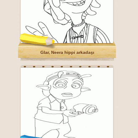
Glar, Neera hippi arkadaşı