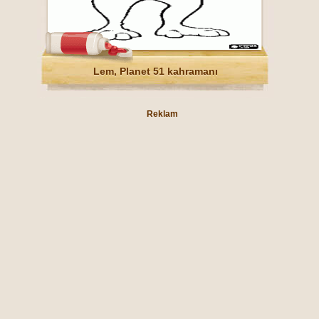
Lem, Planet 51 kahramanı
Reklam