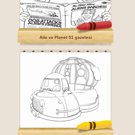
Aile ve Planet 51 gazetesi