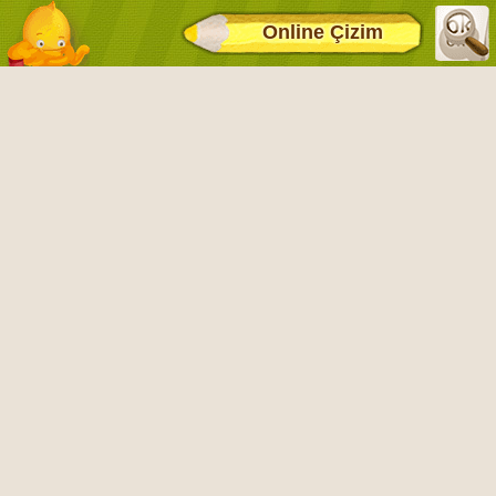
Online Çizim