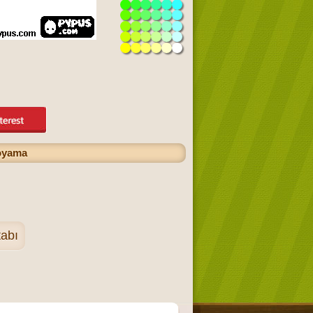
boyama
abı