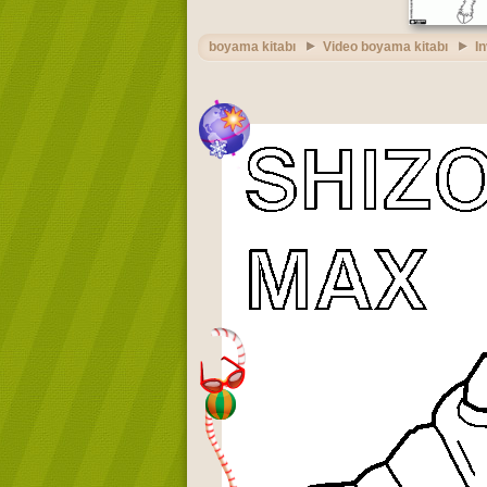
boyama kitabı
Video boyama kitabı
I